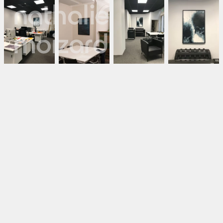
nathalie
moizard